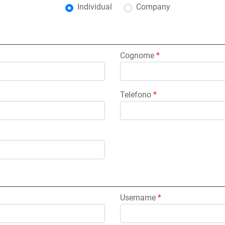
Individual
Company
User type
Cognome
*
Telefono
*
Username
*